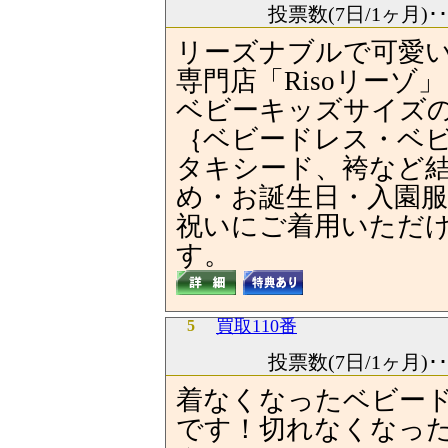
投票数(7日/1ヶ月)･
リーズナブルで可愛
専門店「Risoリー
ベビーキッズサイズ
｛ベビードレス・ベ
タキシード、袴など
め・お誕生日・入園
祝いにご着用いただ
す。
買取110番
5
投票数(7日/1ヶ月)･
着なくなったベビー
です！切れなくなっ