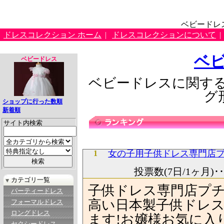
ベビードレ
ドレスコレクション ホーム
|
ドレスコレクションについて
|
ベ
ベビードレス
ベビードレスに関する
グ
ショップに行った数順
新着順
サイト内検索
女の子用子供ドレス専門店
1
投票数(7日/1ヶ月)･
カテゴリ一覧
子供ドレス専門店プ
パーティードレス
高い日本製子供ドレ
フォーマルドレス
ロングドレス
ます!お嬢様お気に入