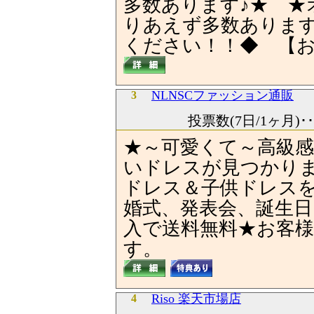
多数あります♪★ ★
りあえず多数ありま
ください！！◆ 【お
NLNSCファッション通販
3
投票数(7日/1ヶ月)･
★～可愛くて～高級
いドレスが見つかり
ドレス＆子供ドレス
婚式、発表会、誕生日に
入で送料無料★お客
す。
Riso 楽天市場店
4