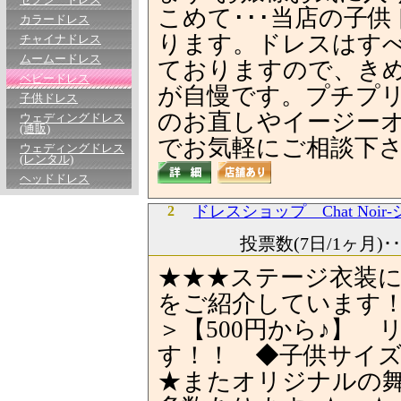
セクシードレス
こめて･･･当店の子
カラードレス
ります。ドレスはす
チャイナドレス
ムームードレス
ておりますので、き
ベビードレス
が自慢です。プチプ
子供ドレス
のお直しやイージー
ウェディングドレス
(通販)
でお気軽にご相談下
ウェディングドレス
(レンタル)
ヘッドドレス
ドレスショップ Chat Noir
2
投票数(7日/1ヶ月)･
★★★ステージ衣装
をご紹介しています
＞【500円から♪】
す！！ ◆子供サイ
★またオリジナルの