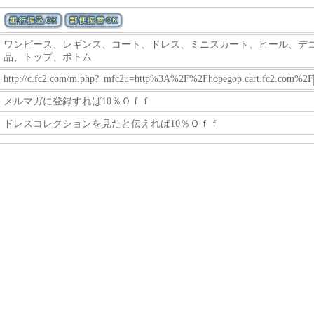
ワンピース
、
レギンス
、
コート
、
ドレス
、
ミニスカート
、
ヒール
、
デ
品
、
トップ
、
ボトム
http://c.fc2.com/m.php?_mfc2u=http%3A%2F%2Fhopegop.cart.fc2.com%2F
メルマガに登録すれば10％Ｏｆｆ
ドレスコレクションを見たと伝えれば10％Ｏｆｆ