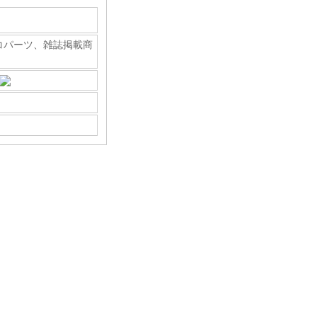
コパーツ
、
雑誌掲載商