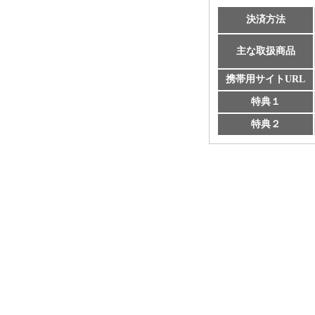
決済方法
主な取扱商品
携帯用サイトURL
特典１
特典２