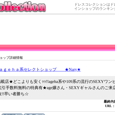
ドレスコレクションはド
インショップのランキン
ショップ詳細情報
ａｇｅｈａ系セレクトショップ ★Nary★
a掲載店★どこよりも安くｯｯ!!ageha系や109系の流行のSEXYワ
代引手数料無料の特典有★age嬢さん・SEXYギャルさんのご来
!!早い者勝ち☆
最終内容
URL