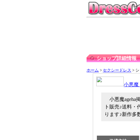
ショップ詳細情報
ホーム
>
セクシードレス
> 
小悪魔
小悪魔ageh
ト販売♪送料・
ります♪新作多数