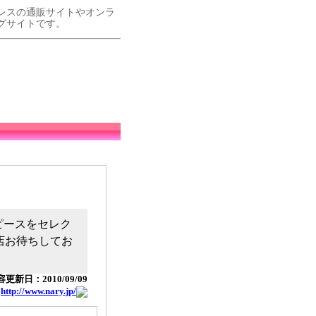
レスの通販サイトやオンラ
グサイトです。
ンピースをセレク
店お待ちしてお
更新日：2010/09/09
：
http://www.nary.jp/