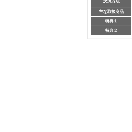
決済方法
主な取扱商品
特典１
特典２