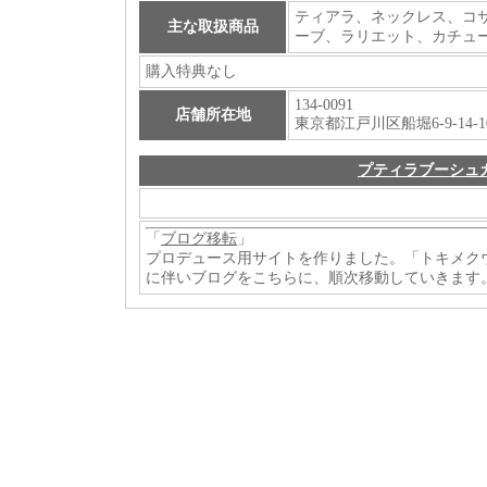
ティアラ
、
ネックレス
、
コ
主な取扱商品
ーブ
、
ラリエット
、
カチュ
購入特典なし
134-0091
店舗所在地
東京都江戸川区船堀6-9-14-1
プティラブーシュ
「
ブログ移転
」
プロデュース用サイトを作りました。「トキメクウェディング」http
に伴いブログをこちらに、順次移動していきます。http://l