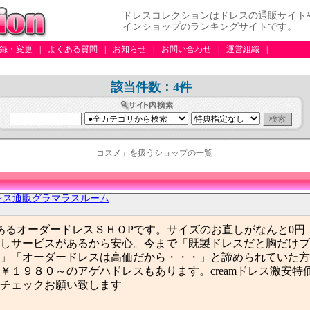
ドレスコレクションはドレスの通販サイト
インショップのランキングサイトです。
録・変更
|
よくある質問
|
お知らせ
|
お問い合わせ
|
運営組織
|
該当件数：4件
「コスメ」を扱うショップの一覧
レス通販グラマラスルーム
であるオーダードレスＳＨＯPです。サイズのお直しがなんと0円
しサービスがあるから安心。今まで「既製ドレスだと胸だけブ
」「オーダードレスは高価だから・・・」と諦められていた方
￥１９８０～のアゲハドレスもあります。creamドレス激安特
チェックお願い致します