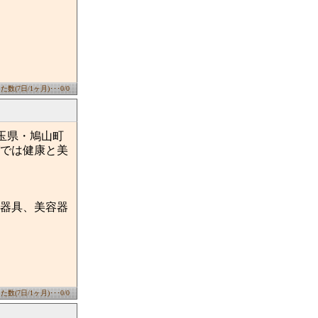
数(7日/1ヶ月)･･･0/0
玉県・鳩山町
では健康と美
器具、美容器
数(7日/1ヶ月)･･･0/0