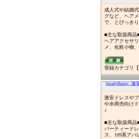
成人式や結婚式
グなど、ヘアメ
で、とびっきり
■主な取扱商品
ヘアアクセサリ
メ、化粧小物、
登録カテゴリ【
SteadyBunn
激安ドレスやプ
や水商売向けド
♪
■主な取扱商品
パーティードレ
ス、109系アパレ