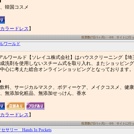
■
、韓国コスメ
カラードレス
】
投票数(7日/1ヶ月)･･･0/0 サイトに行った
アルワールド
リアルワールド【ソレイユ株式会社】はハウスクリーニング【埼
成洗剤を使用しないスチーム式を取り入れ、またショッピング
中心に考えた総合オンラインショッピングとなっております。
■
飲料、サージカルマスク、ボディーケア、メイクコスメ、健康
、無添加化粧品、無添加せっけん、香水
カラードレス
】
投票数(7日/1ヶ月)･･･0/0 サイトに行った
ー Hands In Pockets