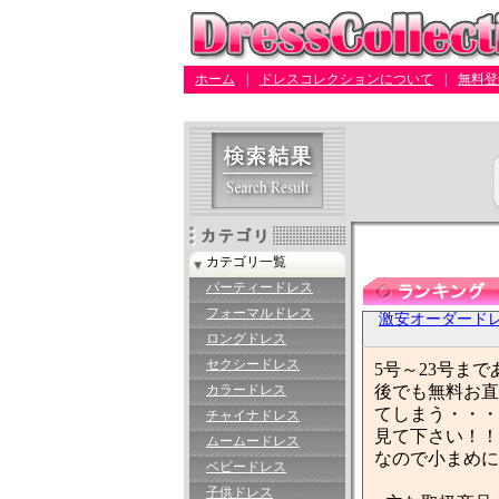
ホーム
|
ドレスコレクションについて
|
無料登
カテゴリ一覧
パーティードレス
フォーマルドレス
激安オーダード
ロングドレス
セクシードレス
5号～23号ま
カラードレス
後でも無料お直
てしまう・・・
チャイナドレス
見て下さい！！
ムームードレス
なので小まめに
ベビードレス
子供ドレス