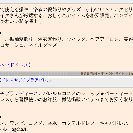
で使える振袖・浴衣の髪飾りやグッズ、かわいいヘアアクセサ
イクさんが厳選する、おしゃれアイテムを格安販売。ハンズイ
かわいい私を演出して！
■
ー、振袖髪飾り、浴衣髪飾り、ウィッグ、ヘアアイロン、美容
コサージュ、ネイルグッズ
ヘッドドレス
】
投票数(7日/1ヶ月)･･･0/0 サイトに行った
y -激安ドレス★プチプラアパレル-
チプラレディースアパレル＆コスメのショップ★パーティード
レスから普段使いのお洋服、雑誌掲載アイテムまでお安く取り
■
ス、ワンピ、コスメ、香水、カクテルドレス、キャバドレス、
ル、ageha系