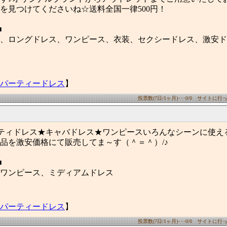
を見つけてくださいね☆送料全国一律500円！
■
、ロングドレス、ワンピース、衣装、セクシードレス、激安ド
パーティードレス
】
投票数(7日/1ヶ月)･･･0/0 サイトに行った
ーティドレス★キャバドレス★ワンピースいろんなシーンに使え
品を激安価格にて販売してま～す（＾＝＾）/♪
■
ワンピース、ミディアムドレス
パーティードレス
】
投票数(7日/1ヶ月)･･･0/0 サイトに行った