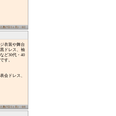
数(7日/1ヶ月)･･･0/2
ジ衣装や舞台
黒ドレス、袖
ど30代・40
です。
表会ドレス、
数(7日/1ヶ月)･･･0/0