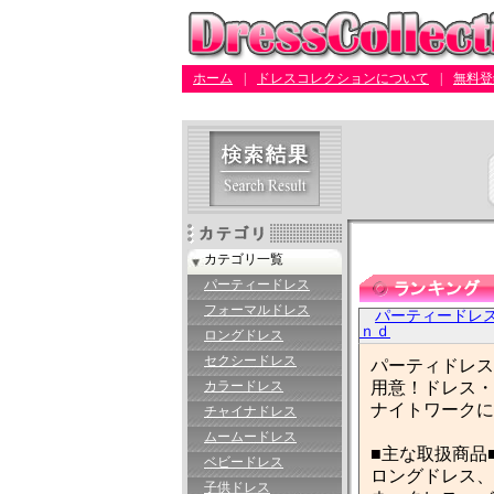
ホーム
|
ドレスコレクションについて
|
無料登
カテゴリ一覧
パーティードレス
フォーマルドレス
パーティードレ
ｎｄ
ロングドレス
セクシードレス
パーティドレス
カラードレス
用意！ドレス・
ナイトワークに
チャイナドレス
ムームードレス
■主な取扱商品
ベビードレス
ロングドレス、
子供ドレス