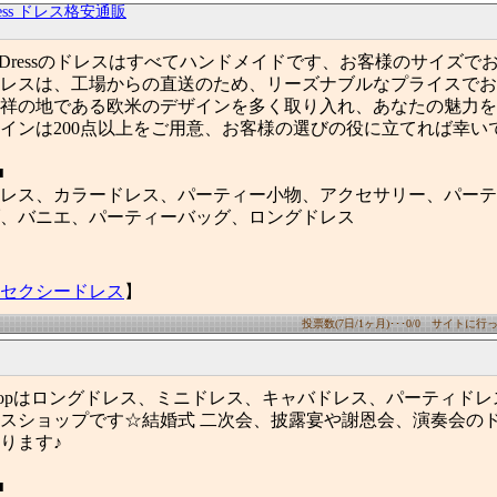
gDress ドレス格安通販
edding Dressのドレスはすべてハンドメイドです、お客様のサイズ
レスは、工場からの直送のため、リーズナブルなプライスでお
祥の地である欧米のデザインを多く取り入れ、あなたの魅力を
インは200点以上をご用意、お客様の選びの役に立てれば幸い
■
レス、カラードレス、パーティー小物、アクセサリー、パーテ
、バニエ、パーティーバッグ、ロングドレス
セクシードレス
】
投票数(7日/1ヶ月)･･･0/0 サイトに行った
 Dress shopはロングドレス、ミニドレス、キャバドレス、パーティ
スショップです☆結婚式 二次会、披露宴や謝恩会、演奏会の
ります♪
■