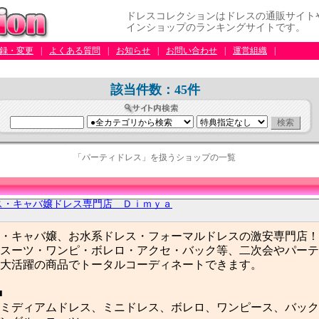
ドレスコレクションはドレスの通販サイト
インショップのランキングサイトです。
録・変更
|
よくある質問
|
お知らせ
|
お問い合わせ
|
運営組織
|
該当件数：45件
「パーティドレス」を扱うショップの一覧
ス・キャバ嬢ドレス専門店 Ｄｉｍｙａ
・キャバ嬢、お水系ドレス・フォーマルドレスの激安専門店！
スーツ・ワンピ・ボレロ・アクセ・バック等、二次会やパーテ
大活躍の商品でトータルコーディネートできます。
■
ミディアムドレス、ミニドレス、ボレロ、ワンピース、バック