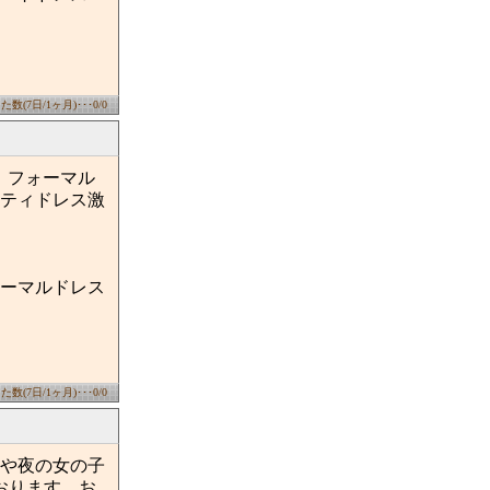
数(7日/1ヶ月)･･･0/0
会、フォーマル
ティドレス激
ーマルドレス
数(7日/1ヶ月)･･･0/0
や夜の女の子
おります。お