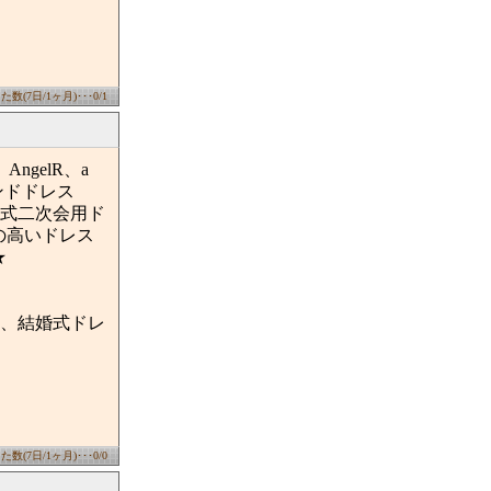
数(7日/1ヶ月)･･･0/1
ngelR、a
名ブランドドレス
式二次会用ド
の高いドレス
★
、結婚式ドレ
数(7日/1ヶ月)･･･0/0