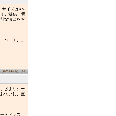
サイズはXS
にてご提供！音
別な演出をお
、パニエ、テ
数(7日/1ヶ月)･･･0/0
まざまなシー
お伺いし、直
ートドレス