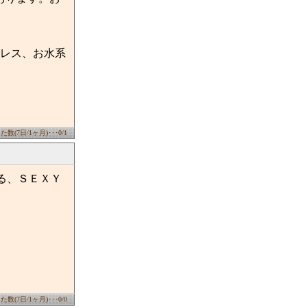
レス、お水系
数(7日/1ヶ月)･･･0/1
る、ＳＥＸＹ
数(7日/1ヶ月)･･･0/0