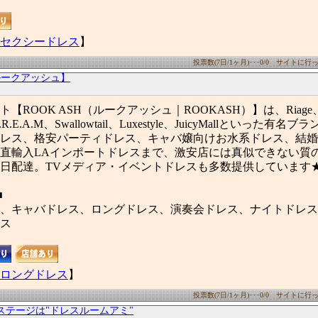
セクシードレス
】
投票数(7日/1ヶ月)･･･0/0 サイトに行った
【ルークアッシュ】
【ROOK ASH（ルークアッシュ｜ROOKASH）】は、Riage、A
、C.R.E.A.M、Swallowtail、Luxestyle、JuicyMallといった有
レス、格安パーティドレス、キャバ嬢向けお水系ドレス、結婚
直輸入LAインポートドレスまで、激安店には真似できない質
日配達。TVメディア・イベントドレスも多数提供しています
■
、キャバドレス、ロングドレス、演奏会ドレス、ナイトドレス
ス
ロングドレス
】
投票数(7日/1ヶ月)･･･0/0 サイトに行った
ステージは"ドレスルームアミ"