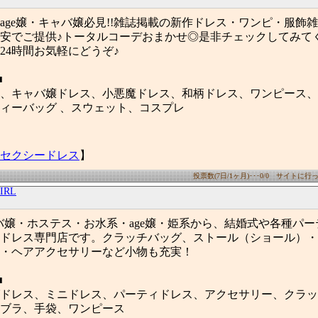
age嬢・キャバ嬢必見!!雑誌掲載の新作ドレス・ワンピ・服飾
安でご提供♪トータルコーデおまかせ◎是非チェックしてみて
24時間お気軽にどうぞ♪
■
、キャバ嬢ドレス、小悪魔ドレス、和柄ドレス、ワンピース、
ィーバッグ 、スウェット、コスプレ
セクシードレス
】
投票数(7日/1ヶ月)･･･0/0 サイトに行った
RL
ャバ嬢・ホステス・お水系・age嬢・姫系から、結婚式や各種パ
ドレス専門店です。クラッチバッグ、ストール（ショール）・
・ヘアアクセサリーなど小物も充実！
■
ドレス、ミニドレス、パーティドレス、アクセサリー、クラッ
ブラ、手袋、ワンピース