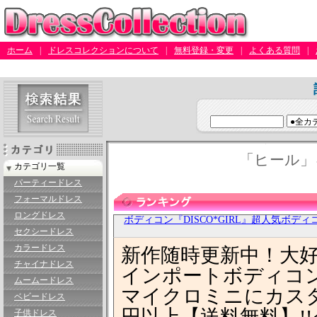
ホーム
|
ドレスコレクションについて
|
無料登録・変更
|
よくある質問
|
「ヒール」
カテゴリ一覧
パーティードレス
フォーマルドレス
ロングドレス
ボディコン『DISCO*GIRL』超人気ボディ
セクシードレス
カラードレス
新作随時更新中！大好
チャイナドレス
インポートボディコ
ムームードレス
マイクロミニにカスタ
ベビードレス
円以上【送料無料】!
子供ドレス