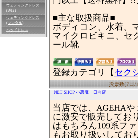
ウェディングドレス
(通販)
■主な取扱商品■
ウェディングドレス
(レンタル)
ボディコン、水着、
ヘッドドレス
マイクロビキニ、セク
ール靴
登録カテゴリ【
セク
投票数(7日/
NET SHOP 小悪魔 日向店
当店では、AGEHA
に激安で販売しており
はもちろん109系フ
もお取り扱いしてお