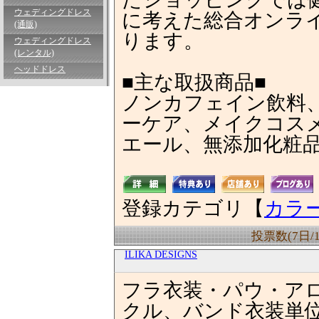
ウェディングドレス
に考えた総合オンラ
(通販)
ります。
ウェディングドレス
(レンタル)
ヘッドドレス
■主な取扱商品■
ノンカフェイン飲料
ーケア、メイクコス
エール、無添加化粧
登録カテゴリ【
カラ
投票数(7日/
ILIKA DESIGNS
フラ衣装・パウ・ア
クル、バンド衣装単