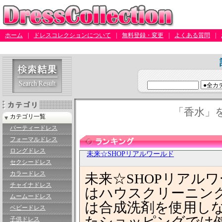
ホーム
|
ドレスコレクションについて
|
無料登録・変更
|
よくある質問
|
「香水」
カテゴリ一覧
パーティードレス
フォーマルドレス
ロングドレス
未来☆SHOPリアルワールド
セクシードレス
カラードレス
未来☆SHOPリアル
チャイナドレス
はハウスクリーニン
ムームードレス
は合成洗剤を使用し
ベビードレス
たショッピングでは
子供ドレス