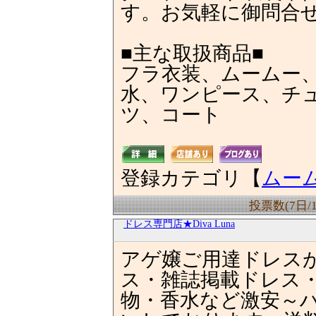
す。お気軽に御問合
■主な取扱商品■
フラ衣装、ムームー
水、ワンピース、チ
ツ、コート
登録カテゴリ【
ムー
投票数(7日/
ドレス専門店★Diva Luna
アゲ嬢ご用達ドレスが
ス・雑誌掲載ドレス
物・香水など激安～