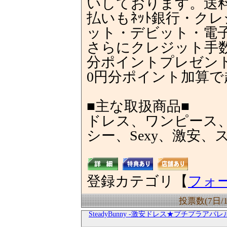
いしております。送料
払いもﾈｯﾄ銀行・ク
ット・デビット・電
さらにクレジット手数料
分ポイントプレゼント♪
0円分ポイント加算で
■主な取扱商品■
ドレス、ワンピース
シー、Sexy、激安、
登録カテゴリ【
フォ
投票数(7日/
SteadyBunny -激安ドレス★プチプラアパレ