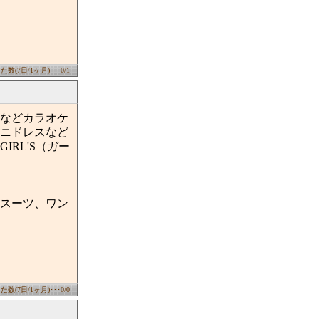
数(7日/1ヶ月)･･･0/1
などカラオケ
ニドレスなど
RL'S（ガー
スーツ、ワン
数(7日/1ヶ月)･･･0/0