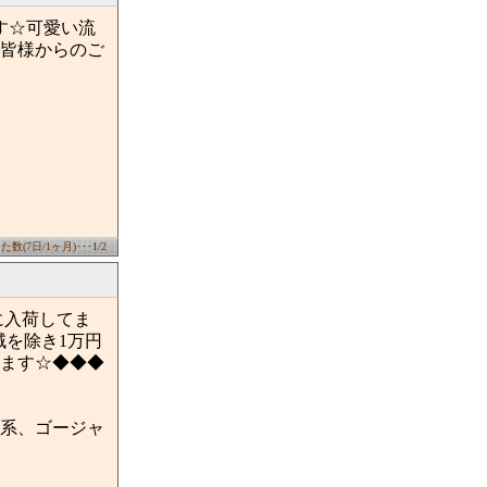
ます☆可愛い流
載で皆様からのご
数(7日/1ヶ月)･･･1/2
に入荷してま
域を除き1万円
います☆◆◆◆
系、ゴージャ