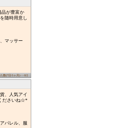
備品が豊富か
を随時用意し
、マッサー
数(7日/1ヶ月)･･･0/2
雑貨、人気アイ
くださいね☆*
アパレル、服