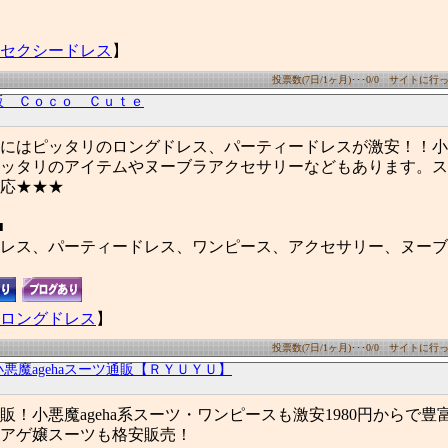
セクシードレス
】
投票数(7日/1ヶ月)･･･0/0 サイトに行った
販 Ｃｏｃｏ Ｃｕｔｅ
にはピッタリのロングドレス、パーティードレスが激安！！小
ッタリのアイテムやヌーブラアクセサリーなどもあります。ス
応★★★
■
レス、パーティードレス、ワンピース、アクセサリー、ヌーブ
ロングドレス
】
投票数(7日/1ヶ月)･･･0/0 サイトに行った
悪魔agehaスーツ通販【ＲＹＵＹＵ】
販！小悪魔ageha系スーツ・ワンピースも激安1980円からで豊
アゲ嬢スーツも格安販売！