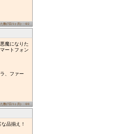
数(7日/1ヶ月)･･･0/2
悪魔になりた
マートフォン
ラ、ファー
数(7日/1ヶ月)･･･0/0
富な品揃え！