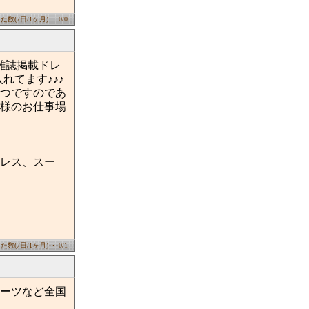
数(7日/1ヶ月)･･･0/0
や雑誌掲載ドレ
れてます♪♪♪
つですのであ
様のお仕事場
レス、スー
数(7日/1ヶ月)･･･0/1
ーツなど全国