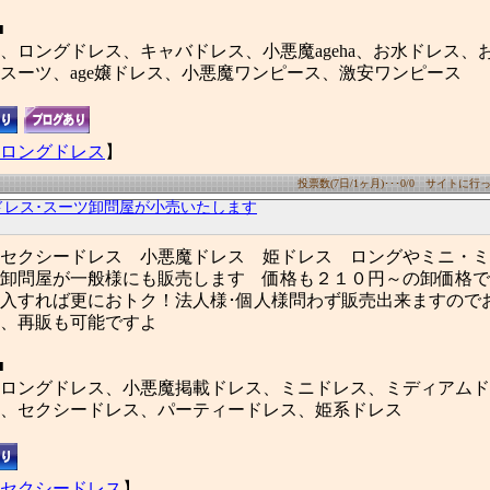
■
、ロングドレス、キャバドレス、小悪魔ageha、お水ドレス、
スーツ、age嬢ドレス、小悪魔ワンピース、激安ワンピース
ロングドレス
】
投票数(7日/1ヶ月)･･･0/0 サイトに行った
ドレス･スーツ卸問屋が小売いたします
セクシードレス 小悪魔ドレス 姫ドレス ロングやミニ・ミ
卸問屋が一般様にも販売します 価格も２１０円～の卸価格で
購入すれば更におトク！法人様･個人様問わず販売出来ますの
、再販も可能ですよ
■
ロングドレス、小悪魔掲載ドレス、ミニドレス、ミディアムド
、セクシードレス、パーティードレス、姫系ドレス
セクシードレス
】