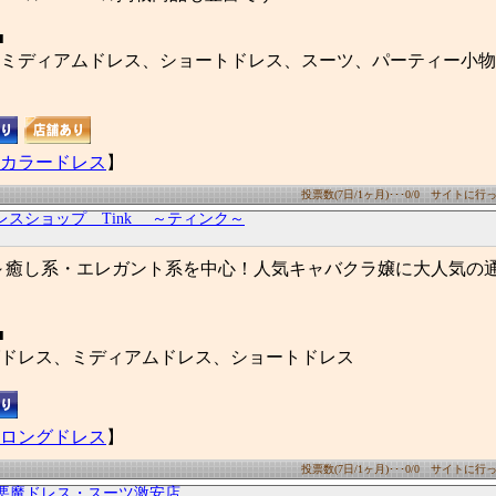
■
ミディアムドレス、ショートドレス、スーツ、パーティー小物
カラードレス
】
投票数(7日/1ヶ月)･･･0/0 サイトに行った
ドレスショップ Tink ～ティンク～
a系～癒し系・エレガント系を中心！人気キャバクラ嬢に大人気の
■
ドレス、ミディアムドレス、ショートドレス
ロングドレス
】
投票数(7日/1ヶ月)･･･0/0 サイトに行った
小悪魔ドレス・スーツ激安店