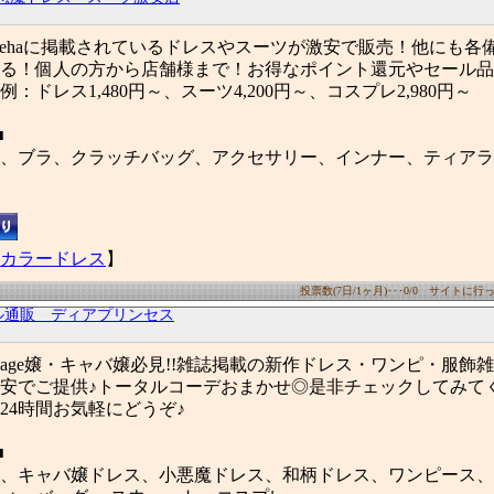
gehaに掲載されているドレスやスーツが激安で販売！他にも各
る！個人の方から店舗様まで！お得なポイント還元やセール品
：ドレス1,480円～、スーツ4,200円～、コスプレ2,980円～
■
、ブラ、クラッチバッグ、アクセサリー、インナー、ティアラ
カラードレス
】
投票数(7日/1ヶ月)･･･0/0 サイトに行った
ル通販 ディアプリンセス
age嬢・キャバ嬢必見!!雑誌掲載の新作ドレス・ワンピ・服飾
安でご提供♪トータルコーデおまかせ◎是非チェックしてみて
24時間お気軽にどうぞ♪
■
、キャバ嬢ドレス、小悪魔ドレス、和柄ドレス、ワンピース、