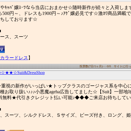
ﾚｽやｷｬﾊﾞ嬢ｽｰﾂなら当店におまかせ☆随時新作が続々と入荷し
ﾟﾚﾙも500円～、ドレスも1900円～♪ｱｹﾞ嬢必見です☆激ｶﾜ商品満
ちしております☆
■
ース、スーツ
カラードレス
】
投票数(7日/1ヶ月)･･･0/0 サイトに行った
☆★★☆Suit&DressShop
ライン重視の新作がいっぱい★トップクラスのゴージャス系を中心
お取り扱い♪♪♪小悪魔ageha広告してました☆【Suit】一部地
料無料★代引きクレジット払い可能♪◆◆◆ご来店お待ちして
■
、スーツ、シルクドレス、Ｓサイズ、ビーズ付き、ロング、姫