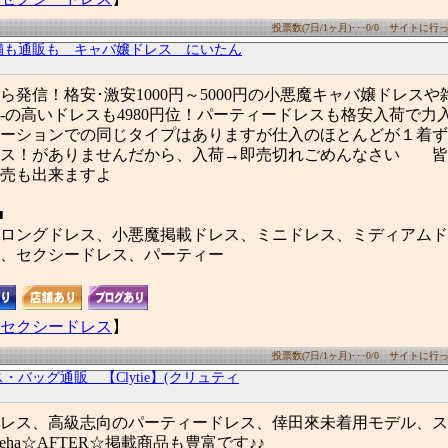
投票数(7日/1ヶ月)･･･0/0 サイトに行った
舗も通販も キャバ嬢ドレス にいたん
ら発信！格安･激安1000円～5000円の小悪魔キャバ嬢ドレス
-の高いドレスも4980円位！パーティードレスも格安入荷で力入
ーションでの同じタイプはありますが仕入のほとんどが１着ず
レス！がありませんだから、入荷→即売切れごめんなさい 皆
売も出来ますよ
■
ロングドレス、小悪魔掲載ドレス、ミニドレス、ミディアムド
、セクシードレス、パーティー
セクシードレス
】
投票数(7日/1ヶ月)･･･0/0 サイトに行った
バッグ通販 【Clytie】(クリュティ
レス、高級志向のパーティードレス、倖田來未着用モデル、ス
eha☆AFTER☆掲載商品も豊富です♪♪