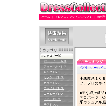
ホーム
|
ドレスコレクションについて
|
無料登
カテゴリ一覧
パーティードレス
フォーマルドレス
C×H シーバイ
ロングドレス
セクシードレス
小悪魔系１０９
カラードレス
ツ、プロのネイ
チャイナドレス
■主な取扱商品
ムームードレス
デコパーツ C
ベビードレス
系カジュアル服
子供ドレス