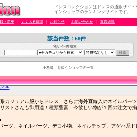
ドレスコレクションはドレスの通販サイト
インショップのランキングサイトです。
録・変更
|
よくある質問
|
お知らせ
|
お問い合わせ
|
運営組織
|
該当件数：68件
「小悪魔」を扱うショップの一覧
エイチ
系カジュアル服からドレス、さらに海外直輸入のネイルパーツ
リストさんも御用達！種類豊富！今欲しい物が１回の注文で揃
■
パーツ、ネイルパーツ、デコ小物、ネイルチップ、アゲハ系ド