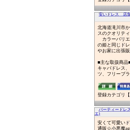
安いドレス 店
北海道滝川市か
スのクオリティ
カラーバリエ
の姫と同じド
やお家に出張販
■主な取扱商品
キャバドレス、
ツ、フリーブラ
登録カテゴリ【
パーティードレス・
エ)
安くて可愛いド
通販☆小悪魔ag