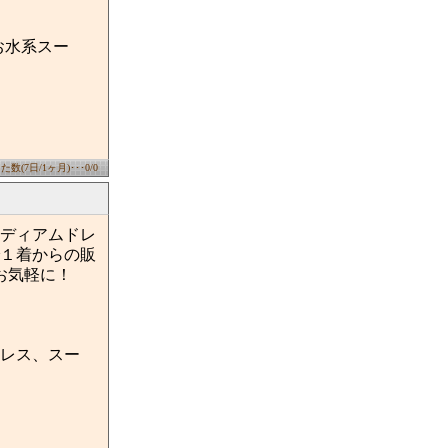
お水系スー
数(7日/1ヶ月)･･･0/0
ディアムドレ
１着からの販
でお気軽に！
レス、スー